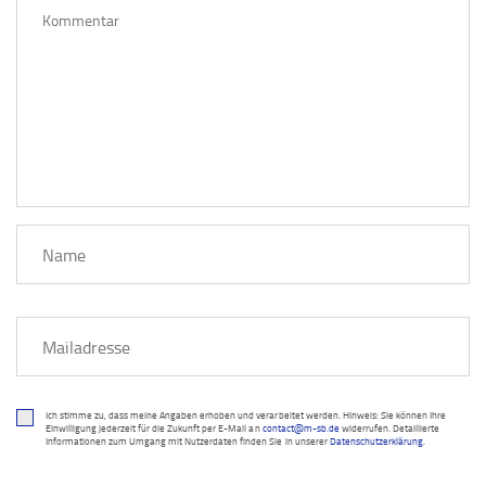
Ich stimme zu, dass meine Angaben erhoben und verarbeitet werden. Hinweis: Sie können Ihre
Einwilligung jederzeit für die Zukunft per E-Mail an
contact@m-sb.de
widerrufen. Detaillierte
Informationen zum Umgang mit Nutzerdaten finden Sie in unserer
Datenschutzerklärung
.