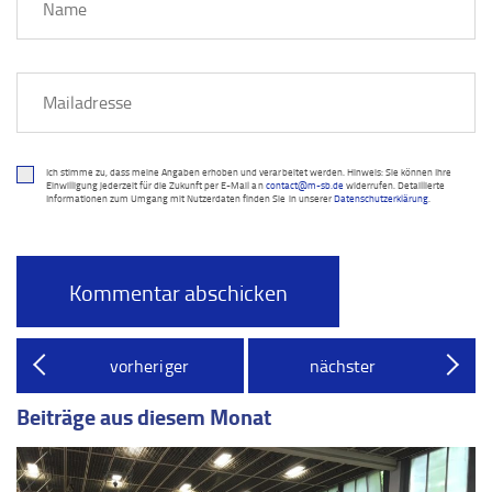
Ich stimme zu, dass meine Angaben erhoben und verarbeitet werden. Hinweis: Sie können Ihre
Einwilligung jederzeit für die Zukunft per E-Mail an
contact@m-sb.de
widerrufen. Detaillierte
Informationen zum Umgang mit Nutzerdaten finden Sie in unserer
Datenschutzerklärung
.
vorheriger
nächster
Beiträge aus diesem Monat