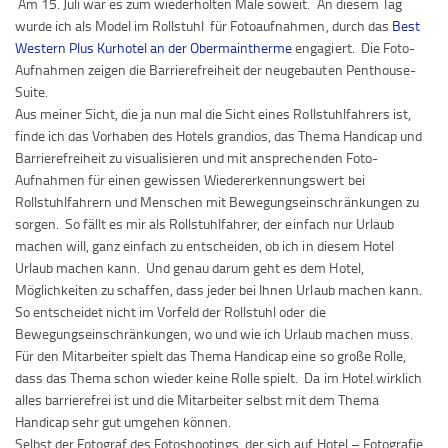
Am 15. Juli war es zum wiederholten Male soweit. An diesem Tag
wurde ich als Model im Rollstuhl für Fotoaufnahmen, durch das
Best
Western Plus Kurhotel an der Obermaintherme
engagiert. Die Foto-
Aufnahmen zeigen die Barrierefreiheit der neugebauten Penthouse-
Suite.
Aus meiner Sicht, die ja nun mal die Sicht eines Rollstuhlfahrers ist,
finde ich das Vorhaben des Hotels grandios, das Thema Handicap und
Barrierefreiheit zu visualisieren und mit ansprechenden Foto-
Aufnahmen für einen gewissen Wiedererkennungswert bei
Rollstuhlfahrern und Menschen mit Bewegungseinschränkungen zu
sorgen. So fällt es mir als Rollstuhlfahrer, der einfach nur Urlaub
machen will, ganz einfach zu entscheiden, ob ich in diesem Hotel
Urlaub machen kann. Und genau darum geht es dem Hotel,
Möglichkeiten zu schaffen, dass jeder bei Ihnen Urlaub machen kann.
So entscheidet nicht im Vorfeld der Rollstuhl oder die
Bewegungseinschränkungen, wo und wie ich Urlaub machen muss.
Für den Mitarbeiter spielt das Thema Handicap eine so große Rolle,
dass das Thema schon wieder keine Rolle spielt. Da im Hotel wirklich
alles barrierefrei ist und die Mitarbeiter selbst mit dem Thema
Handicap sehr gut umgehen können.
Selbst der Fotograf des Fotoshootings, der sich auf Hotel – Fotografie